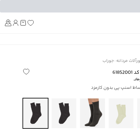
Am
آلات مردانه
جوراب
6185
انــ