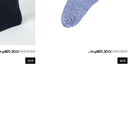
489,300
699,000
489,300
699,000
تومانــ
تومان
30
%
30
%