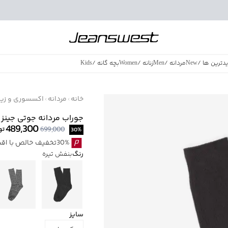
دترین ها
/
New
مردانه
/
Men
زنانه
/
Women
بچه گانه
/
Kids
فروش ویژه
/
azing Sales
خانه
مردانه
اکسسوری و زیور
جوراب مردانه جوتی جینز کد 2001
489,300
699,000
توم
30
%
30%تخفیف خالص با اقساط اسنپ پی بدون کارمزد
رنگ
بنفش تیره
سایز