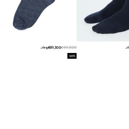
489,300
699,000
ــ
تومانــ
30
%