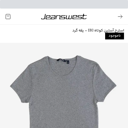
استرج آستین کوتاه [B] - یقه گرد
ناموجود