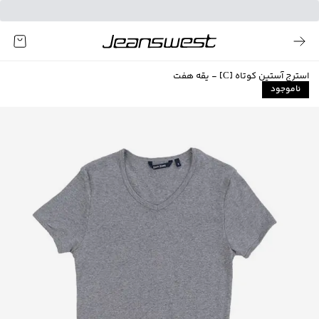
استرج آستین کوتاه [C] - یقه هفت
ناموجود