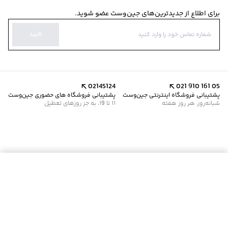
برای اطلاع از جدیدترین‌های جین‌وست عضو شوید.
تایید
02145124
021 910 161 05
پشتیبانی فروشگاه اینترنتی جین‌وست
پشتیبانی فروشگاه های حضوری جین‌وست
شبانه‌روز، هر روز هفته
11 تا 19، به جز روزهای تعطیل
موجود شد خبرم کن