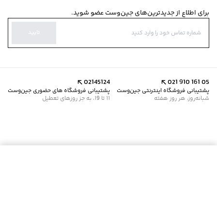
برای اطلاع از جدیدترین‌های جین‌وست عضو شوید.
تایید
02145124
021 910 161 05
پشتیبانی فروشگاه اینترنتی جین‌وست
پشتیبانی فروشگاه های حضوری جین‌وست
شبانه‌روز، هر روز هفته
11 تا 19، به جز روزهای تعطیل
موجود شد خبرم کن