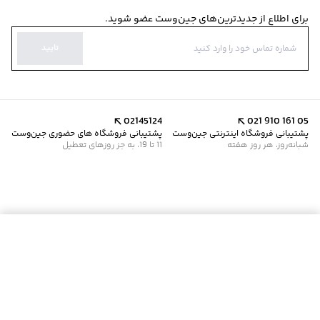
برای اطلاع از جدیدترین‌های جین‌وست عضو شوید.
تایید
02145124
021 910 161 05
پشتیبانی فروشگاه اینترنتی جین‌وست
پشتیبانی فروشگاه های حضوری جین‌وست
شبانه‌روز، هر روز هفته
11 تا 19، به جز روزهای تعطیل
موجود شد خبرم کن