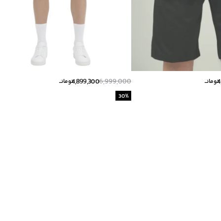
4,899,300
6,999,000
4
تومانــ
تومانــ
30
%