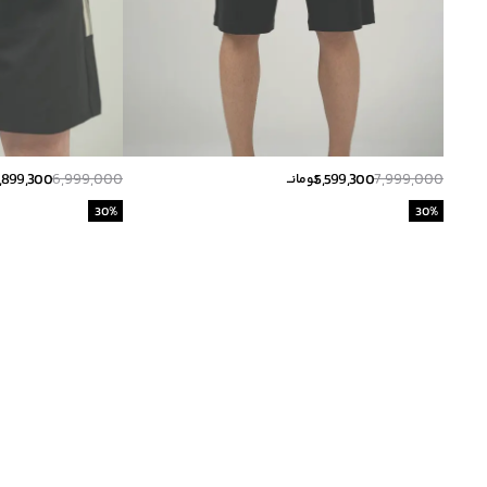
,899,300
6,999,000
5,599,300
7,999,000
تومانــ
30
%
30
%