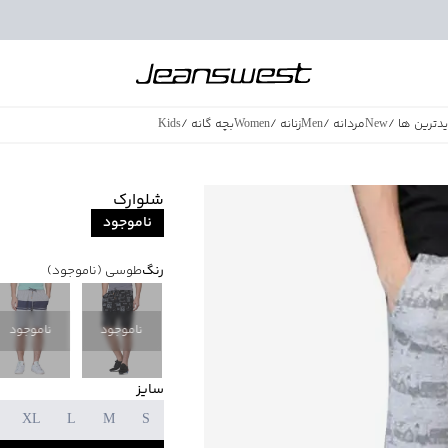
دترین ها
/
New
مردانه
/
Men
زنانه
/
Women
بچه گانه
/
Kids
فروش ویژه
/
azing Sales
شلوارک
ناموجود
رنگ
طوسی
(ناموجود)
ناموجود
ناموجود
سایز
XL
L
M
S