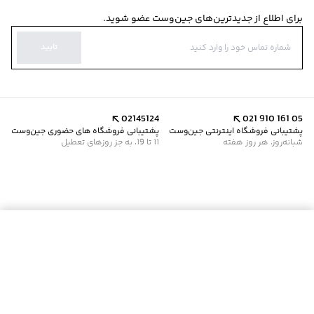
برای اطلاع از جدیدترین‌های جین‌وست عضو شوید.
تایید
02145124
021 910 161 05
پشتیبانی فروشگاه اینترنتی جین‌وست
پشتیبانی فروشگاه های حضوری جین‌وست
شبانه‌روز، هر روز هفته
11 تا 19، به جز روزهای تعطیل
موجود شد خبرم کن