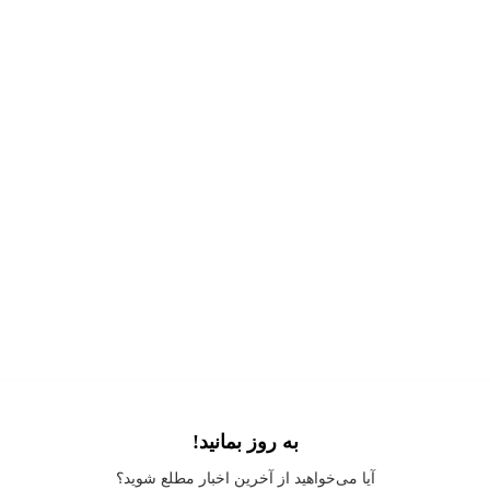
به روز بمانید!
Application error: a
client
-side exception has occurred while loading
آیا می‌خواهید از آخرین اخبار مطلع شوید؟