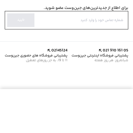
برای اطلاع از جدیدترین‌های جین‌وست عضو شوید.
تایید
02145124
021 910 161 05
پشتیبانی فروشگاه اینترنتی جین‌وست
پشتیبانی فروشگاه های حضوری جین‌وست
شبانه‌روز، هر روز هفته
11 تا 19، به جز روزهای تعطیل
موجود شد خبرم کن