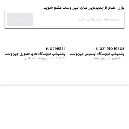
برای اطلاع از جدیدترین‌های جین‌وست عضو شوید.
تایید
02145124
021 910 161 05
پشتیبانی فروشگاه اینترنتی جین‌وست
پشتیبانی فروشگاه های حضوری جین‌وست
شبانه‌روز، هر روز هفته
11 تا 19، به جز روزهای تعطیل
موجود شد خبرم کن