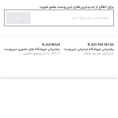
برای اطلاع از جدیدترین‌های جین‌وست عضو شوید.
تایید
02145124
021 910 161 05
پشتیبانی فروشگاه اینترنتی جین‌وست
پشتیبانی فروشگاه های حضوری جین‌وست
شبانه‌روز، هر روز هفته
11 تا 19، به جز روزهای تعطیل
موجود شد خبرم کن