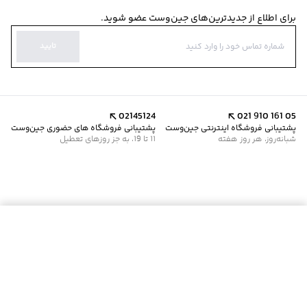
برای اطلاع از جدیدترین‌های جین‌وست عضو شوید.
تایید
02145124
021 910 161 05
پشتیبانی فروشگاه اینترنتی جین‌وست
پشتیبانی فروشگاه های حضوری جین‌وست
شبانه‌روز، هر روز هفته
11 تا 19، به جز روزهای تعطیل
موجود شد خبرم کن