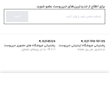
برای اطلاع از جدیدترین‌های جین‌وست عضو شوید.
تایید
02145124
021 910 161 05
پشتیبانی فروشگاه اینترنتی جین‌وست
پشتیبانی فروشگاه های حضوری جین‌وست
شبانه‌روز، هر روز هفته
11 تا 19، به جز روزهای تعطیل
موجود شد خبرم کن