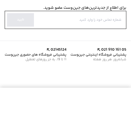
برای اطلاع از جدیدترین‌های جین‌وست عضو شوید.
تایید
02145124
021 910 161 05
پشتیبانی فروشگاه اینترنتی جین‌وست
پشتیبانی فروشگاه های حضوری جین‌وست
شبانه‌روز، هر روز هفته
11 تا 19، به جز روزهای تعطیل
موجود شد خبرم کن