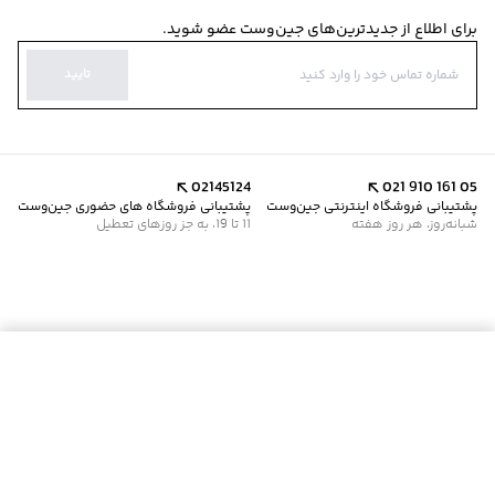
برای اطلاع از جدیدترین‌های جین‌وست عضو شوید.
تایید
02145124
021 910 161 05
پشتیبانی فروشگاه اینترنتی جین‌وست
پشتیبانی فروشگاه های حضوری جین‌وست
شبانه‌روز، هر روز هفته
11 تا 19، به جز روزهای تعطیل
موجود شد خبرم کن