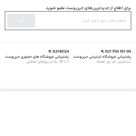
برای اطلاع از جدیدترین‌های جین‌وست عضو شوید.
تایید
02145124
021 910 161 05
پشتیبانی فروشگاه اینترنتی جین‌وست
پشتیبانی فروشگاه های حضوری جین‌وست
شبانه‌روز، هر روز هفته
11 تا 19، به جز روزهای تعطیل
موجود شد خبرم کن