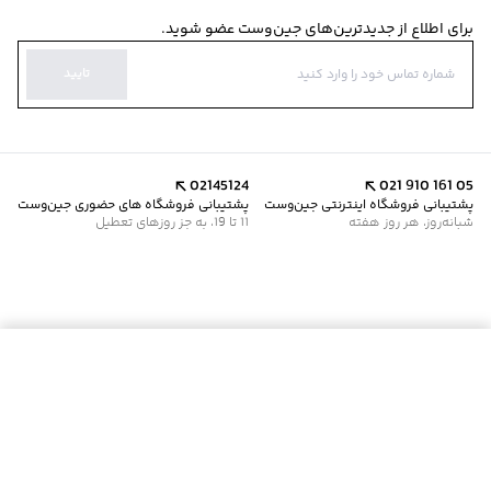
برای اطلاع از جدیدترین‌های جین‌وست عضو شوید.
تایید
02145124
021 910 161 05
پشتیبانی فروشگاه اینترنتی جین‌وست
پشتیبانی فروشگاه های حضوری جین‌وست
شبانه‌روز، هر روز هفته
11 تا 19، به جز روزهای تعطیل
موجود شد خبرم کن