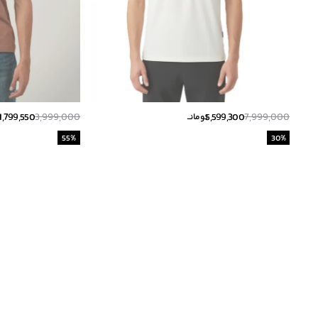
1,799,550
3,999,000
5,599,300
7,999,000
تومانــ
ت
55
%
30
%