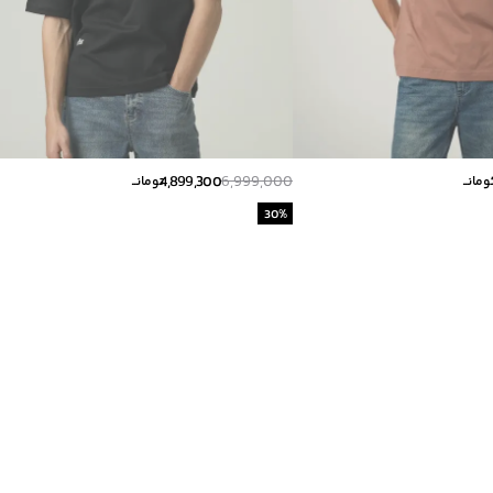
4,899,300
6,999,000
ومانــ
تومانــ
30
%