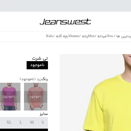
دترین ها
/
New
مردانه
/
Men
زنانه
/
Women
بچه گانه
/
Kids
فروش ویژه
/
azing Sales
تی شرت
ناموجود
رنگ
زرد
(ناموجود)
ناموجود
ناموجود
سایز
XL
L
M
S