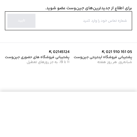
برای اطلاع از جدیدترین‌های جین‌وست عضو شوید.
تایید
02145124
021 910 161 05
پشتیبانی فروشگاه اینترنتی جین‌وست
پشتیبانی فروشگاه های حضوری جین‌وست
شبانه‌روز، هر روز هفته
11 تا 19، به جز روزهای تعطیل
موجود شد خبرم کن