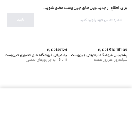
برای اطلاع از جدیدترین‌های جین‌وست عضو شوید.
تایید
02145124
021 910 161 05
پشتیبانی فروشگاه اینترنتی جین‌وست
پشتیبانی فروشگاه های حضوری جین‌وست
شبانه‌روز، هر روز هفته
11 تا 19، به جز روزهای تعطیل
موجود شد خبرم کن