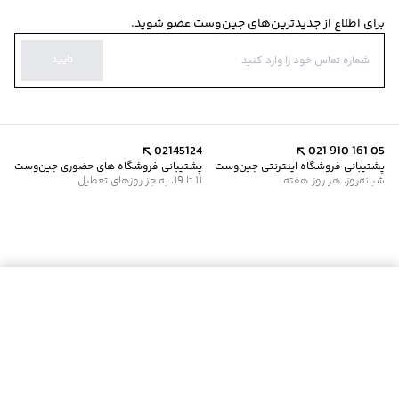
برای اطلاع از جدیدترین‌های جین‌وست عضو شوید.
تایید
02145124
021 910 161 05
پشتیبانی فروشگاه اینترنتی جین‌وست
پشتیبانی فروشگاه های حضوری جین‌وست
شبانه‌روز، هر روز هفته
11 تا 19، به جز روزهای تعطیل
موجود شد خبرم کن