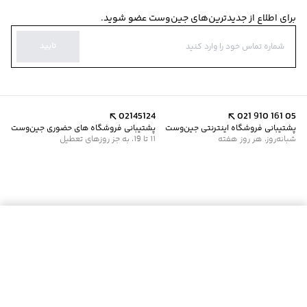
برای اطلاع از جدیدترین‌های جین‌وست عضو شوید.
تایید
02145124
021 910 161 05
پشتیبانی فروشگاه اینترنتی جین‌وست
پشتیبانی فروشگاه های حضوری جین‌وست
شبانه‌روز، هر روز هفته
11 تا 19، به جز روزهای تعطیل
موجود شد خبرم کن