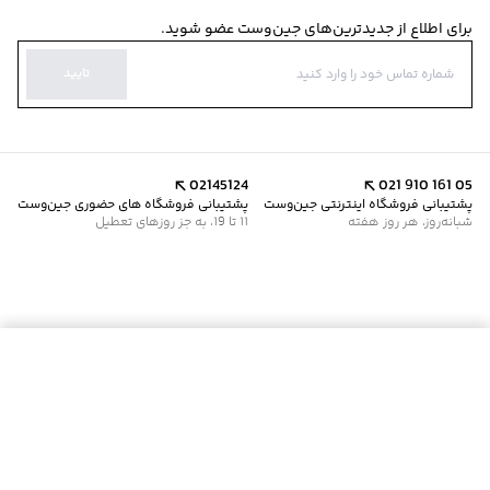
برای اطلاع از جدیدترین‌های جین‌وست عضو شوید.
تایید
02145124
021 910 161 05
پشتیبانی فروشگاه اینترنتی جین‌وست
پشتیبانی فروشگاه های حضوری جین‌وست
شبانه‌روز، هر روز هفته
11 تا 19، به جز روزهای تعطیل
موجود شد خبرم کن