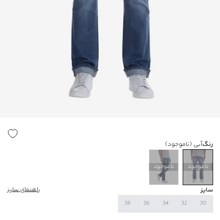
رنگ
آبی
(ناموجود)
ناموجود
ناموجود
سایز
راهنمای سایز
38
36
34
32
30