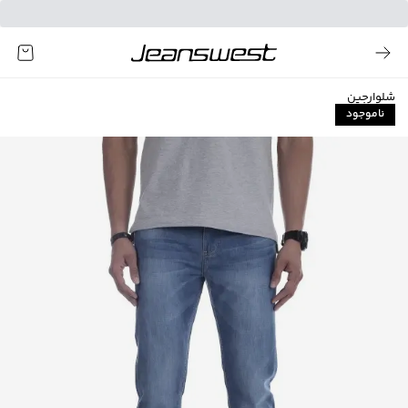
شلوارجین
ناموجود