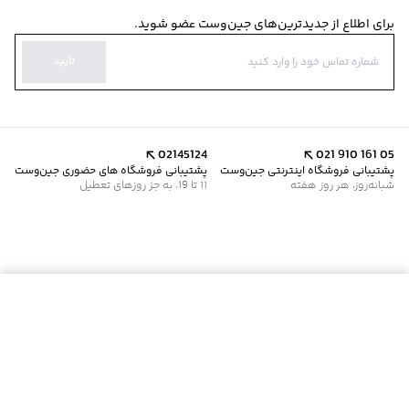
برای اطلاع از جدیدترین‌های جین‌وست عضو شوید.
تایید
02145124
021 910 161 05
پشتیبانی فروشگاه اینترنتی جین‌وست
پشتیبانی فروشگاه های حضوری جین‌وست
شبانه‌روز، هر روز هفته
11 تا 19، به جز روزهای تعطیل
موجود شد خبرم کن