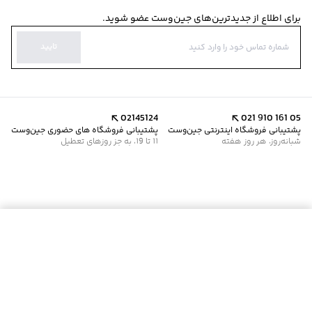
برای اطلاع از جدیدترین‌های جین‌وست عضو شوید.
تایید
02145124
021 910 161 05
پشتیبانی فروشگاه اینترنتی جین‌وست
پشتیبانی فروشگاه های حضوری جین‌وست
شبانه‌روز، هر روز هفته
11 تا 19، به جز روزهای تعطیل
موجود شد خبرم کن