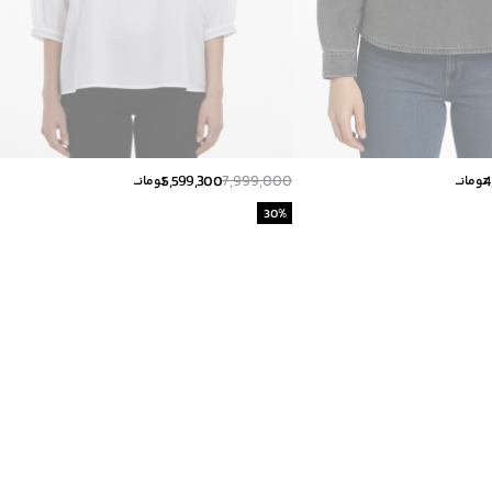
5,599,300
7,999,000
4
تومانــ
تومانــ
30
%