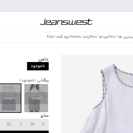
دترین ها
/
New
مردانه
/
Men
زنانه
/
Women
بچه گانه
/
Kids
فروش ویژه
/
azing Sales
دامن
ناموجود
رنگ
آبی
(ناموجود)
ناموجود
ناموجود
سایز
XL
L
M
S