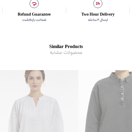
ترکیب
:
%57.9 پنبه -- %35.4 پلی استر -- 4.1% فلکس -- 2.6% سایر الیاف
اتوکشی
:
دارد
Refund Guarantee
Two Hour Delivery
زیر گروه
:
بلوز
ارسال ۲ ساعته
ضمانت بازگشت
Similar Products
محصولات مشابه