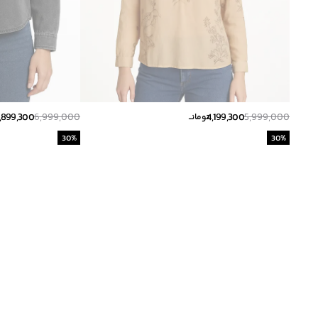
,899,300
6,999,000
4,199,300
5,999,000
تومانــ
30
%
30
%