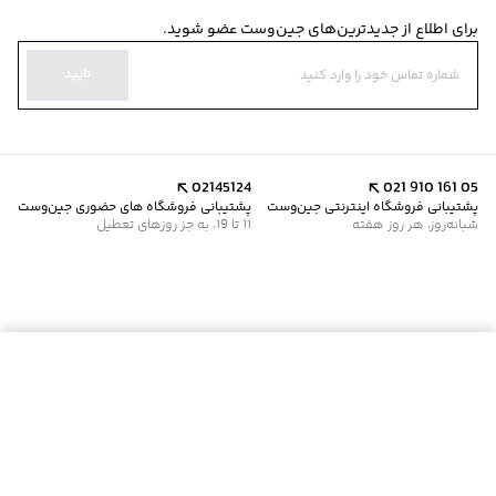
برای اطلاع از جدیدترین‌های جین‌وست عضو شوید.
تایید
02145124
021 910 161 05
پشتیبانی فروشگاه اینترنتی جین‌وست
پشتیبانی فروشگاه های حضوری جین‌وست
شبانه‌روز، هر روز هفته
11 تا 19، به جز روزهای تعطیل
موجود شد خبرم کن