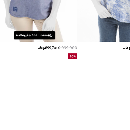
فقط
1
عدد باقی‌مانده
899,700
2,999,000
مانــ
تومانــ
70
%