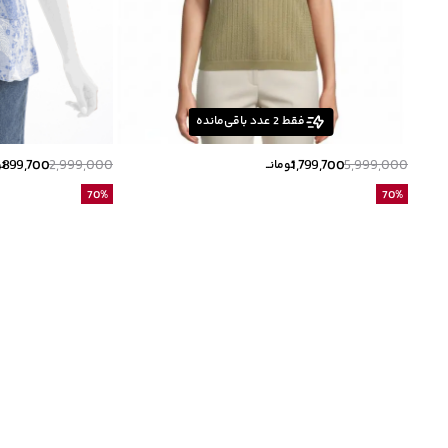
فقط
2
عدد باقی‌مانده
899,700
2,999,000
1,799,700
5,999,000
تومانــ
تو
70
%
70
%