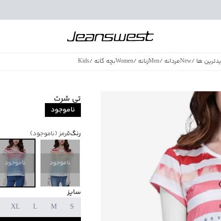
دترین ها
/
New
مردانه
/
Men
زنانه
/
Women
بچه گانه
/
Kids
فروش ویژه
/
azing Sales
تی شرت
ناموجود
رنگ
قرمز
(ناموجود)
ناموجود
ناموجود
سایز
XL
L
M
S