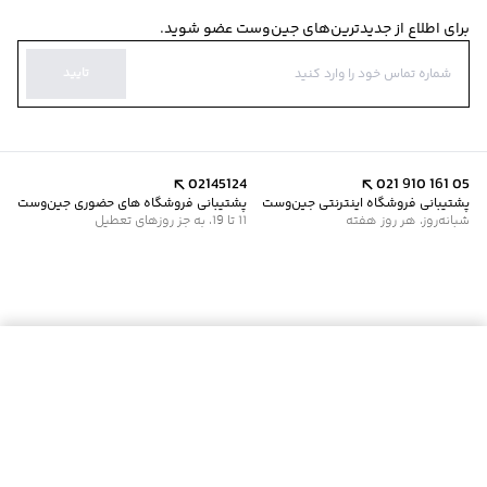
برای اطلاع از جدیدترین‌های جین‌وست عضو شوید.
تایید
02145124
021 910 161 05
پشتیبانی فروشگاه اینترنتی جین‌وست
پشتیبانی فروشگاه های حضوری جین‌وست
شبانه‌روز، هر روز هفته
11 تا 19، به جز روزهای تعطیل
موجود شد خبرم کن