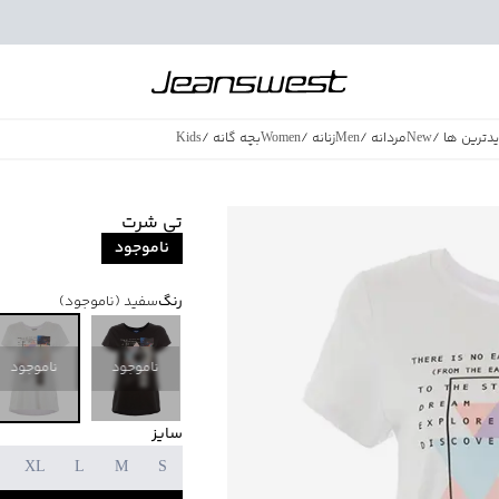
دترین ها
/
New
مردانه
/
Men
زنانه
/
Women
بچه گانه
/
Kids
فروش ویژه
/
azing Sales
تی شرت
ناموجود
رنگ
سفید
(ناموجود)
ناموجود
ناموجود
سایز
XL
L
M
S