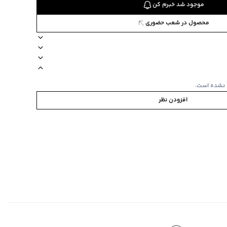
موجود شد خبرم کن
محصول در شعب حضوری
ستین کوتاه
نوع شستشو دستی
 نشده است.
افزودن نظر
مشابه به صورت
به/پشت و رو
‌گراد
‌گراد
ده استفاده نشود.