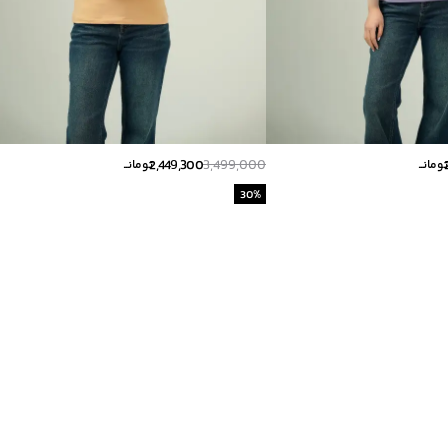
2,449,300
3,499,000
ومانــ
تومانــ
30
%