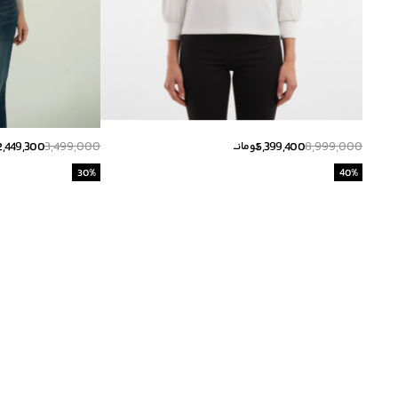
2,449,300
3,499,000
5,399,400
8,999,000
تومانــ
ت
30
%
40
%