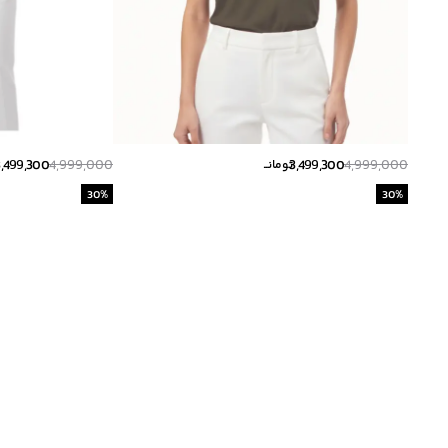
3,499,300
4,999,000
3,499,300
4,999,000
تومانــ
30
%
30
%