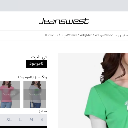
دترین ها
/
New
مردانه
/
Men
زنانه
/
Women
بچه گانه
/
Kids
فروش ویژه
/
azing Sales
تی شرت
ناموجود
رنگ
سبز
(ناموجود)
ناموجود
ناموجود
سایز
XL
L
M
S