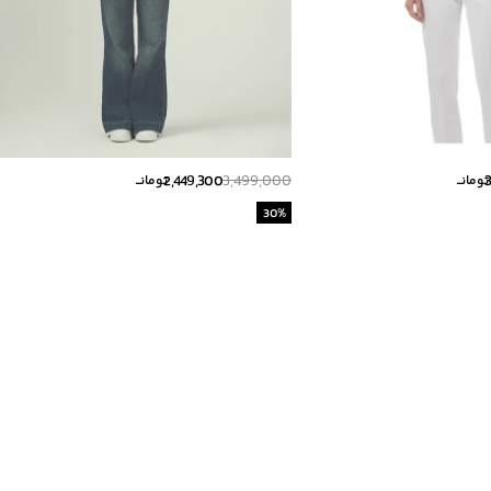
2,449,300
3,499,000
تومانــ
تومانــ
30
%