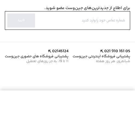
برای اطلاع از جدیدترین‌های جین‌وست عضو شوید.
تایید
02145124
021 910 161 05
پشتیبانی فروشگاه اینترنتی جین‌وست
پشتیبانی فروشگاه های حضوری جین‌وست
شبانه‌روز، هر روز هفته
11 تا 19، به جز روزهای تعطیل
موجود شد خبرم کن