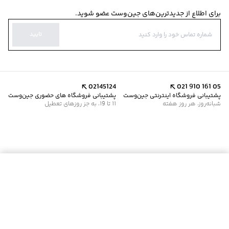
برای اطلاع از جدیدترین‌های جین‌وست عضو شوید.
تایید
02145124
021 910 161 05
پشتیبانی فروشگاه اینترنتی جین‌وست
پشتیبانی فروشگاه های حضوری جین‌وست
شبانه‌روز، هر روز هفته
11 تا 19، به جز روزهای تعطیل
موجود شد خبرم کن