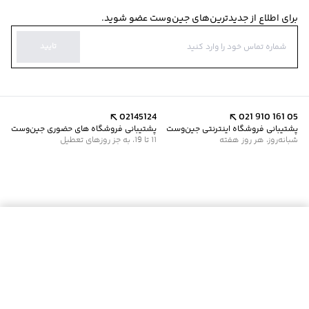
برای اطلاع از جدیدترین‌های جین‌وست عضو شوید.
تایید
02145124
021 910 161 05
پشتیبانی فروشگاه اینترنتی جین‌وست
پشتیبانی فروشگاه های حضوری جین‌وست
شبانه‌روز، هر روز هفته
11 تا 19، به جز روزهای تعطیل
موجود شد خبرم کن