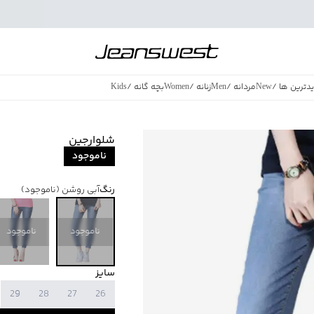
دترین ها
/
New
مردانه
/
Men
زنانه
/
Women
بچه گانه
/
Kids
فروش ویژه
/
azing Sales
شلوارجین
ناموجود
رنگ
آبی روشن
(ناموجود)
ناموجود
ناموجود
سایز
29
28
27
26