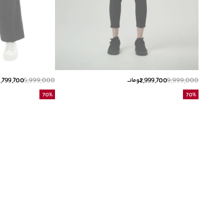
1,799,700
5,999,000
2,999,700
9,999,000
تومانــ
ت
70
%
70
%