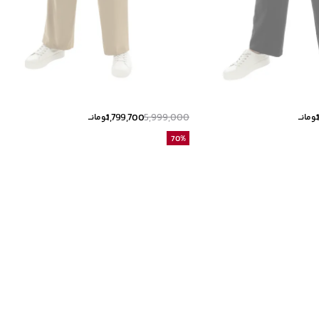
1,799,700
5,999,000
ومانــ
تومانــ
70
%