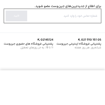
برای اطلاع از جدیدترین‌های جین‌وست عضو شوید.
تایید
02145124
021 910 161 05
پشتیبانی فروشگاه اینترنتی جین‌وست
پشتیبانی فروشگاه های حضوری جین‌وست
شبانه‌روز، هر روز هفته
11 تا 19، به جز روزهای تعطیل
موجود شد خبرم کن