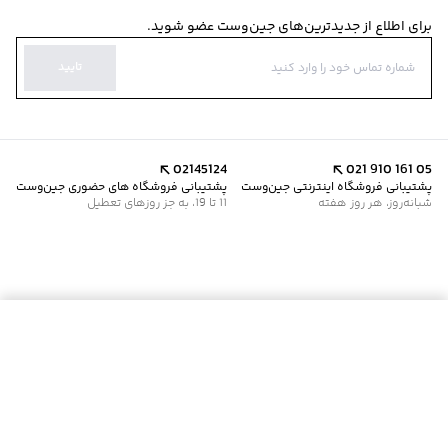
برای اطلاع از جدیدترین‌های جین‌وست عضو شوید.
تایید
02145124
021 910 161 05
پشتیبانی فروشگاه اینترنتی جین‌وست
پشتیبانی فروشگاه های حضوری جین‌وست
شبانه‌روز، هر روز هفته
11 تا 19، به جز روزهای تعطیل
موجود شد خبرم کن