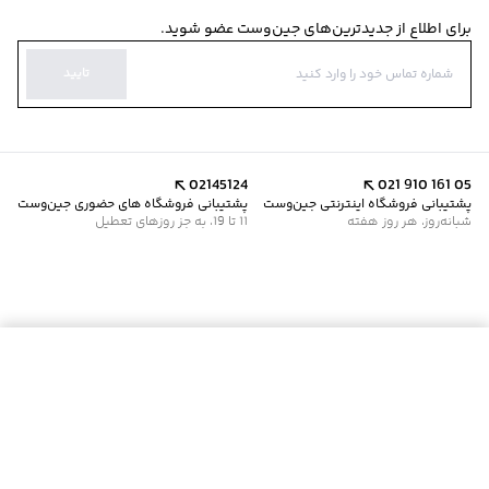
برای اطلاع از جدیدترین‌های جین‌وست عضو شوید.
تایید
02145124
021 910 161 05
پشتیبانی فروشگاه اینترنتی جین‌وست
پشتیبانی فروشگاه های حضوری جین‌وست
شبانه‌روز، هر روز هفته
11 تا 19، به جز روزهای تعطیل
موجود شد خبرم کن