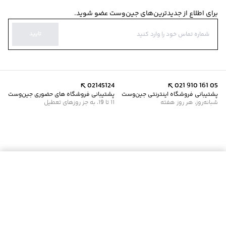
برای اطلاع از جدیدترین‌های جین‌وست عضو شوید.
تایید
02145124
021 910 161 05
پشتیبانی فروشگاه اینترنتی جین‌وست
پشتیبانی فروشگاه های حضوری جین‌وست
شبانه‌روز، هر روز هفته
11 تا 19، به جز روزهای تعطیل
موجود شد خبرم کن