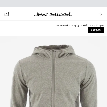
سویشرت مردانه جین وست Jeanswest
ناموجود