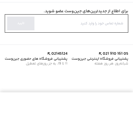
مناسب برای
:
آقایان
مناسب برای فصول
:
سرد
برای اطلاع از جدیدترین‌های جین‌وست عضو شوید.
سایر توضیحات
:
از سفیدکننده استفاده نشود.
برند
:
جین وست
تایید
زیر گروه
:
سوئت شرت
02145124
021 910 161 05
پشتیبانی فروشگاه اینترنتی جین‌وست
پشتیبانی فروشگاه های حضوری جین‌وست
شبانه‌روز، هر روز هفته
11 تا 19، به جز روزهای تعطیل
موجود شد خبرم کن