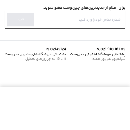
برای اطلاع از جدیدترین‌های جین‌وست عضو شوید.
تایید
02145124
021 910 161 05
پشتیبانی فروشگاه اینترنتی جین‌وست
پشتیبانی فروشگاه های حضوری جین‌وست
شبانه‌روز، هر روز هفته
11 تا 19، به جز روزهای تعطیل
موجود شد خبرم کن