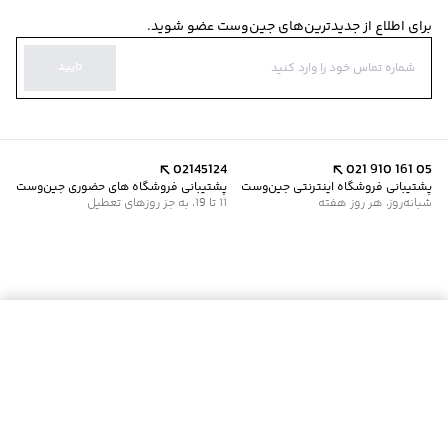
برای اطلاع از جدیدترین‌های جین‌وست عضو شوید.
تایید
02145124
021 910 161 05
پشتیبانی فروشگاه اینترنتی جین‌وست
پشتیبانی فروشگاه های حضوری جین‌وست
شبانه‌روز، هر روز هفته
11 تا 19، به جز روزهای تعطیل
موجود شد خبرم کن