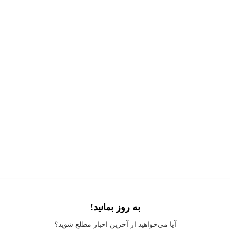
به روز بمانید!
Application error: a
client
-side exception has occurred while loading
آیا می‌خواهید از آخرین اخبار مطلع شوید؟