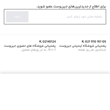
برای اطلاع از جدیدترین‌های جین‌وست عضو شوید.
تایید
02145124
021 910 161 05
پشتیبانی فروشگاه اینترنتی جین‌وست
پشتیبانی فروشگاه های حضوری جین‌وست
شبانه‌روز، هر روز هفته
11 تا 19، به جز روزهای تعطیل
موجود شد خبرم کن