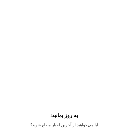
به روز بمانید!
Application error: a
client
-side exception has occurred while loading
آیا می‌خواهید از آخرین اخبار مطلع شوید؟