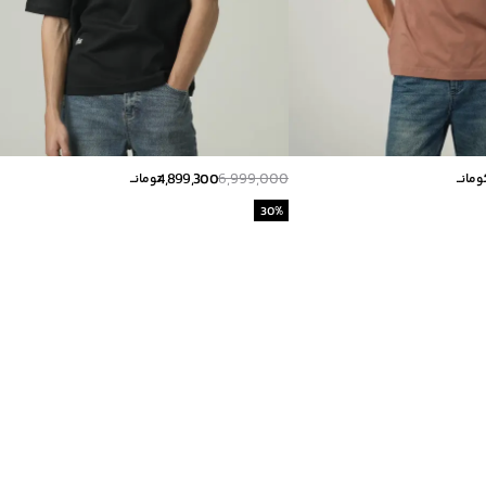
4,899,300
6,999,000
ومانــ
تومانــ
30
%