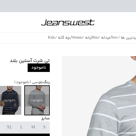
دترین ها
/
New
مردانه
/
Men
زنانه
/
Women
بچه گانه
/
Kids
فروش ویژه
/
azing Sales
تی شرت آستین بلند
ناموجود
رنگ
طوسی
(ناموجود)
ناموجود
ناموجود
سایز
XL
L
M
S