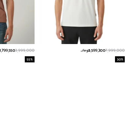
1,799,550
3,999,000
5,599,300
7,999,000
تومانــ
ت
55
%
30
%