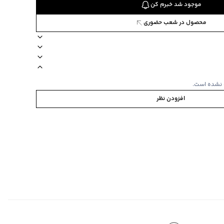
موجود شد خبرم کن
محصول در شعب حضوری
ن وست
ستین بلند
جنس پارچه نخ‌پنبه
 نشده است.
افزودن نظر
ی
به/پشت و رو
‌گراد
یین لباس
‌گراد
ده استفاده نشود.