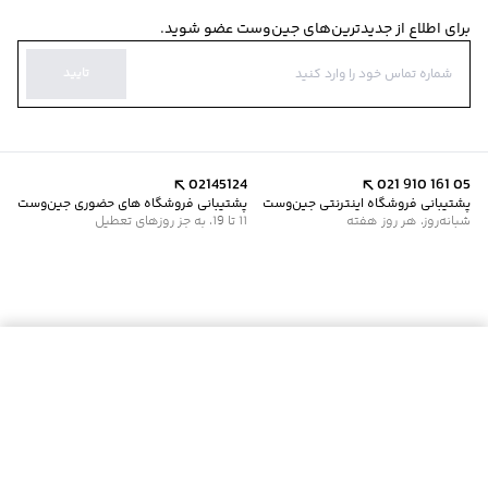
برای اطلاع از جدیدترین‌های جین‌وست عضو شوید.
تایید
02145124
021 910 161 05
پشتیبانی فروشگاه اینترنتی جین‌وست
پشتیبانی فروشگاه های حضوری جین‌وست
شبانه‌روز، هر روز هفته
11 تا 19، به جز روزهای تعطیل
موجود شد خبرم کن