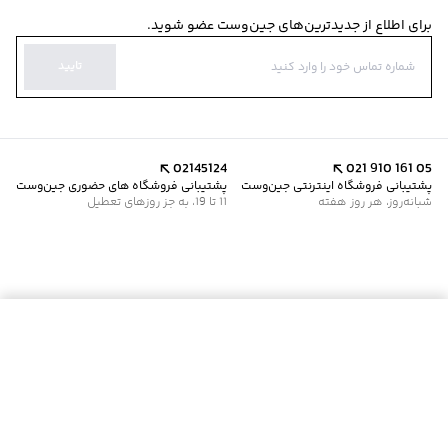
برای اطلاع از جدیدترین‌های جین‌وست عضو شوید.
تایید
02145124
021 910 161 05
پشتیبانی فروشگاه اینترنتی جین‌وست
پشتیبانی فروشگاه های حضوری جین‌وست
شبانه‌روز، هر روز هفته
11 تا 19، به جز روزهای تعطیل
موجود شد خبرم کن