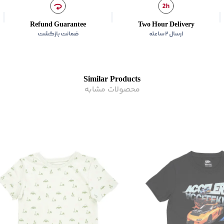
سایز نمونه 130 است.
زیر گروه
:
تی شرت
Refund Guarantee
Two Hour Delivery
ارسال ۲ ساعته
ضمانت بازگشت
Similar Products
محصولات مشابه