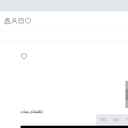
Am
راهنمای سایز
150
140