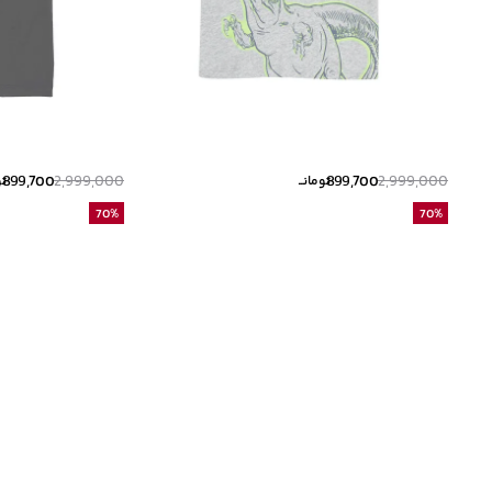
899,700
2,999,000
899,700
2,999,000
تومانــ
تو
70
%
70
%