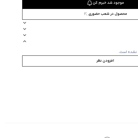
موجود شد خبرم کن
محصول در شعب حضوری
 وست
یقه گرد
آستین بلند
جنس پارچه تریکو
 نشده است.
افزودن نظر
ی
ابه
‌گراد
‌گراد
ده استفاده نشود.