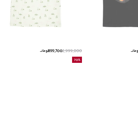
899,700
2,999,000
مانــ
تومانــ
70
%