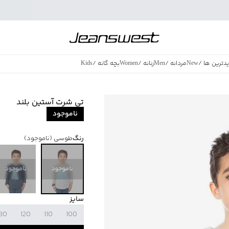
دترین ها
/
New
مردانه
/
Men
زنانه
/
Women
بچه گانه
/
Kids
فروش ویژه
/
azing Sales
تی شرت آستین بلند
ناموجود
رنگ
طوسی
(ناموجود)
ناموجود
ناموجود
سایز
130
120
110
100